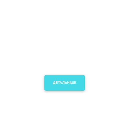
Для санаторіїв,
оздоровчих центрів
Основне завдання при автоматизації
санаторіїв, пансіонатів і оздоровчих
комплексів - забезпечити управління
номерним фондом.
ДЕТАЛЬНІШЕ
Для готелів,
хостелів та пансіонатів