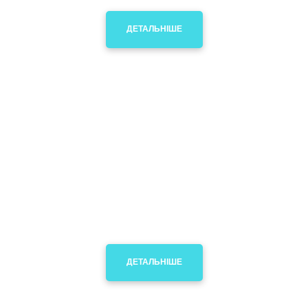
ДЕТАЛЬНІШЕ
Для гральних центрів,
дитячих гральних кімнат
Забезпечити максимальну ефективність
роботи кожного з підрозділів, налагодити їх
взаємопов'язану роботу, поліпшити якість.
ДЕТАЛЬНІШЕ