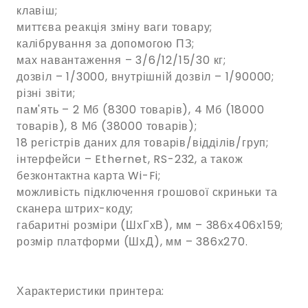
клавіш;
миттєва реакція зміну ваги товару;
калібрування за допомогою ПЗ;
мах навантаження – 3/6/12/15/30 кг;
дозвіл – 1/3000, внутрішній дозвіл – 1/90000;
різні звіти;
пам'ять – 2 Мб (8300 товарів), 4 Мб (18000
товарів), 8 Мб (38000 товарів);
18 регістрів даних для товарів/відділів/груп;
інтерфейси – Ethernet, RS-232, а також
безконтактна карта Wi-Fi;
можливість підключення грошової скриньки та
сканера штрих-коду;
габаритні розміри (ШхГхВ), мм – 386х406х159;
розмір платформи (ШхД), мм – 386х270.
Характеристики принтера: