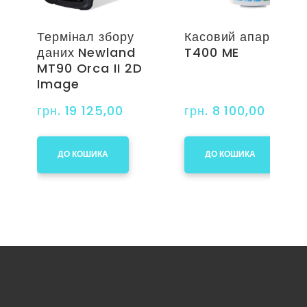
Термінал збору
Касовий апарат Min
даних Newland
T400 ME
MT90 Orca II 2D
Image
грн. 19 125,00
грн. 8 100,00
ДО КОШИКА
ДО КОШИКА