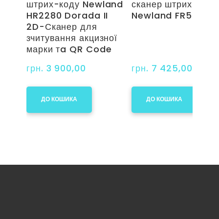
штрих-коду Newland
сканер штрих-коду
HR2280 Dorada II
Newland FR50 Pea
2D-Сканер для
зчитування акцизної
марки тa QR Code
грн. 3 900,00
грн. 7 425,00
ДО КОШИКА
ДО КОШИКА