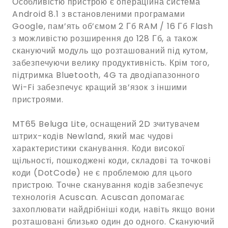
Особливістю пристрою є операційна система
Android 8.1 з встановленими програмами
Google, пам’ять об’ємом 2 Гб RAM / 16 Гб Flash
з можливістю розширення до 128 Гб, а також
скануючий модуль що розташований під кутом,
забезпечуючи велику продуктивність. Крім того,
підтримка Bluetooth, 4G та дводіапазонного
Wi-Fi забезпечує кращий зв’язок з іншими
пристроями.
MT65 Beluga Lite, оснащений 2D зчитувачем
штрих-кодів Newland, який має чудові
характеристики сканування. Коди високої
щільності, пошкоджені коди, складові та точкові
коди (DotCode) не є проблемою для цього
пристрою. Точне сканування кодів забезпечує
технологія Acuscan. Acuscan допомагає
захоплювати найдрібніші коди, навіть якщо вони
розташовані близько один до одного. Скануючий