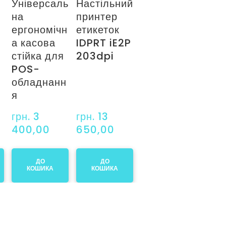
Універсаль
Настільний
на
принтер
ергономічн
етикеток
а касова
IDPRT iE2P
стійка для
203dpi
POS-
обладнанн
я
грн. 3 
грн. 13 
400,00
650,00
ДО
ДО
КОШИКА
КОШИКА