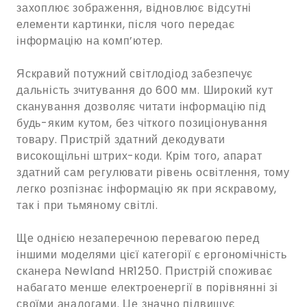
захоплює зображення, відновлює відсутні
елементи картинки, після чого передає
інформацію на комп’ютер.
Яскравий потужний світлодіод забезпечує
дальність зчитування до 600 мм. Широкий кут
сканування дозволяє читати інформацію під
будь-яким кутом, без чіткого позиціонування
товару. Пристрій здатний декодувати
високощільні штрих-коди. Крім того, апарат
здатний сам регулювати рівень освітлення, тому
легко розпізнає інформацію як при яскравому,
так і при тьмяному світлі.
Ще однією незаперечною перевагою перед
іншими моделями цієї категорії є ергономічність
сканера Newland HR1250. Пристрій споживає
набагато менше електроенергії в порівнянні зі
своїми аналогами. Це значно підвищує