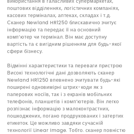
використання в галасливих супермаркетах,
поштових відділеннях, логістичних компаніях,
касових терміналах, аптеках, складах і т.д.
Сканер Newland HR1250 блискавично зчитує
інформацію та передає її на основний
комп’ютер чи термінал. Він має доступну
вартість та є вигідним рішенням для будь-якої
сфери бізнесу.
Відмінні характеристики та переваги пристрою
Високі технологічні дані дозволяють сканер
Newland HR1250 впевнено зчитувати будь-які
поширені одновимірні штрих-коди як з
паперових носіїв, так і з екранів мобільних
телефонів, планшетів і комп’ютерів. Він легко
розпізнає інформацію з малоконтрастних,
пошкоджених, погано продрукованих і затертих
етикеток. Це можливо завдяки сучасній
технології Linear Image. Тобто. сканер повністю