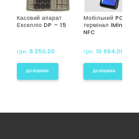
Касовий апарат
Мобільний POS-
Екселліо DP – 15
термінал iMin Swif
NFC
грн. 8 350,00
грн. 10 664,00
ДО КОШИКА
ДО КОШИКА