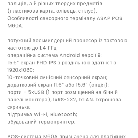
пальців, а й різних твердих предметів
(пластикова карта, олівець, стілус).
Особливості сенсорного терміналу ASAP POS
M60A:
потужний восьмиядерний процесор із тактовою
частотою до 1,4 ГГц;
операційна система Android версії 9;
15.6″ екран FHD IPS з роздільною здатністю
1920х1080;
10-точковий ємнісний сенсорний екран;
додатковий екран 11.6″ або 15.6″ (опція);
порти – 5хUSB (1 порт розміщений на бічній
панелі монітора), 1хRS-232, 1xLAN, 1xгрошова
скринька;
підтримка Wi-Fi, Bluetooth;
вбудований термопринтер.
POS-система M60A призначена для платіжних