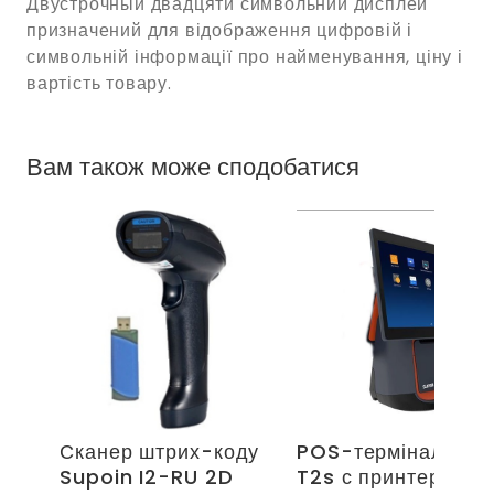
Двустрочный двадцяти символьний дисплей
призначений для відображення цифровій і
символьній інформації про найменування, ціну і
вартість товару.
Вам також може сподобатися
Сканер штрих-коду
POS-термінал Sun
Supoin I2-RU 2D
T2s с принтером д