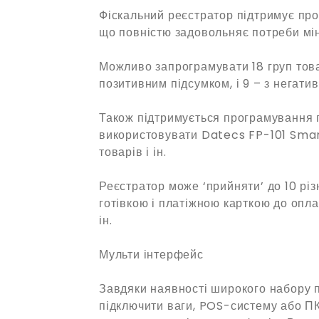
Фіскальний реєстратор підтримує про
що повністю задовольняє потреби мін
Можливо запрограмувати 18 груп товар
позитивним підсумком, і 9 – з негати
Також підтримується програмування п
використовувати Datecs FP-101 Smar
товарів і ін.
Реєстратор може ‘прийняти’ до 10 різ
готівкою і платіжною карткою до опла
ін.
Мульти інтерфейс
Завдяки наявності широкого набору п
підключити ваги, POS-систему або ПК,