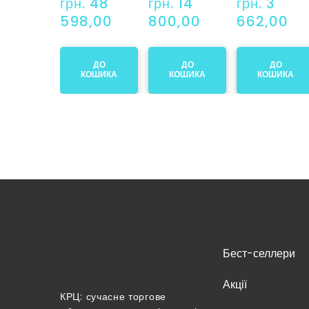
грн. 48 
грн. 14 
грн. 3 
598,00
800,00
662,00
ДО
ДО
ДО
КОШИКА
КОШИКА
КОШИКА
Бест-селлери
Акції
КРЦ: сучасне торгове