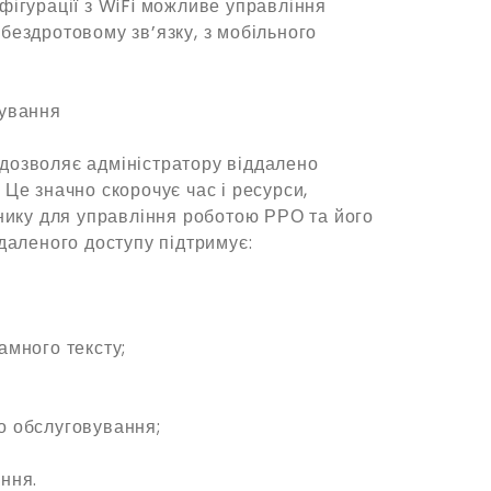
фігурації з WiFi можливе управління
бездротовому зв’язку, з мобільного
рування
дозволяє адміністратору віддалено
Це значно скорочує час і ресурси,
снику для управління роботою РРО та його
даленого доступу підтримує:
амного тексту;
о обслуговування;
ння.