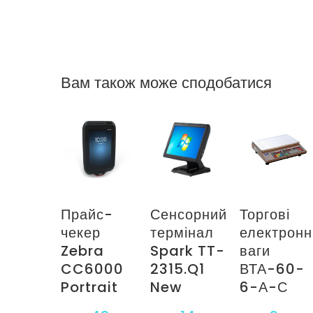
Вам також може сподобатися
Прайс-
Сенсорний
Торгові
чекер
термінал
електронн
Zebra
Spark TT-
ваги
CC6000
2315.Q1
ВТА-60-
Portrait
New
6-А-С