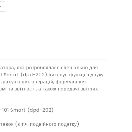
атора, яка розроблялася спеціально для
01 Smart (dpd-202) виконує функцію друку
 розрахункових операцій, формування
мі та звітності, а також передачі звітних
P-101 Smart (dpd-202)
авок (в т.ч. подвійного податку)