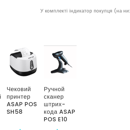
У комплекті індикатор покупця (на низ
Чековий
Ручной
і
принтер
сканер
ASAP POS
штрих-
SH58
кода ASAP
POS E10