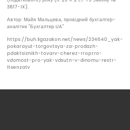
3817-IX).
Автор: Майя Мальцева, провідний бухгалтер-
аналітик "Бухгалтер.UA"
https://buh.ligazakon.net/news/234640_yak-
pokarayut-torgovtsya-za-prodazh-
pdaktsiznikh-tovarv-cherez-rroprro-
vdomost-pro-yak-vdsutn-v-dinomu-restr-
ltsenzatv