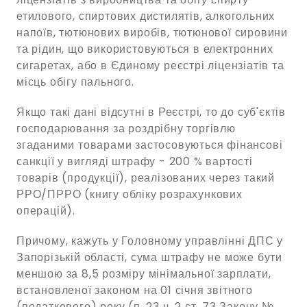
етилового, спиртових дистилятів, алкогольних
напоїв, тютюнових виробів, тютюнової сировини
та рідин, що використовуються в електронних
сигаретах, або в Єдиному реєстрі ліцензіатів та
місць обігу пального.
Якщо такі дані відсутні в Реєстрі, то до суб'єктів
господарювання за роздрібну торгівлю
згаданими товарами застосовуються фінансові
санкції у вигляді штрафу - 200 % вартості
товарів (продукції), реалізованих через такий
РРО/ПРРО (книгу обліку розрахункових
операцій).
Причому, кажуть у Головному управлінні ДПС у
Запорізькій області, сума штрафу не може бути
меншою за 8,5 розміру мінімальної зарплати,
встановленої законом на 01 січня звітного
(податкового) року (п. 23 ч. 2 ст. 73 Закону №