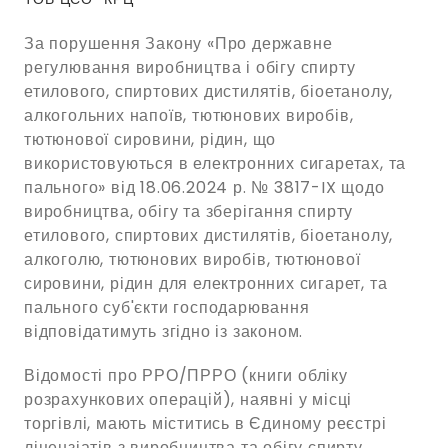
За порушення Закону «Про державне
регулювання виробництва і обігу спирту
етилового, спиртових дистилятів, біоетанолу,
алкогольних напоїв, тютюнових виробів,
тютюнової сировини, рідин, що
використовуються в електронних сигаретах, та
пального» від 18.06.2024 р. № 3817-IX щодо
виробництва, обігу та зберігання спирту
етилового, спиртових дистилятів, біоетанолу,
алкоголю, тютюнових виробів, тютюнової
сировини, рідин для електронних сигарет, та
пального суб'єкти господарювання
відповідатимуть згідно із законом.
Відомості про РРО/ПРРО (книги обліку
розрахункових операцій), наявні у місці
торгівлі, мають міститись в Єдиному реєстрі
ліцензіатів з виробництва та обігу спирту