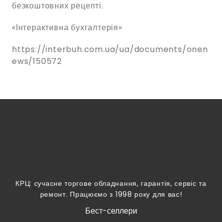
безкоштовних рецепті.
«Інтерактивна бухгалтерія»
https://interbuh.com.ua/ua/documents/onen
ews/150572
КРЦ: сучасне торгове обладнання, гарантія, сервіс та
ремонт. Працюємо з 1998 року для вас!
Бест-селлери