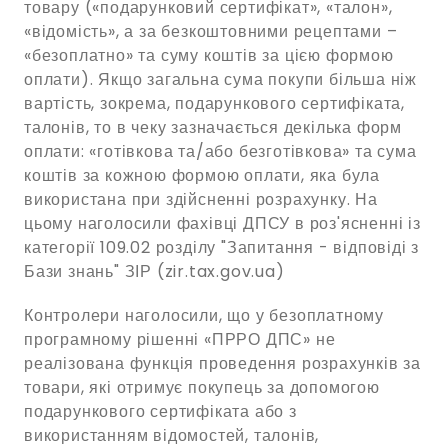
товару («подарунковий сертифікат», «талон»,
«відомість», а за безкоштовними рецептами –
«безоплатно» та суму коштів за цією формою
оплати). Якщо загальна сума покупи більша ніж
вартість, зокрема, подарункового сертифіката,
талонів, то в чеку зазначається декілька форм
оплати: «готівкова та/або безготівкова» та сума
коштів за кожною формою оплати, яка була
використана при здійсненні розрахунку. На
цьому наголосили фахівці ДПСУ в роз'ясненні із
категорії 109.02 розділу "Запитання - відповіді з
Бази знань" ЗІР (zir.tax.gov.ua)
Контролери наголосили, що у безоплатному
програмному рішенні «ПРРО ДПС» не
реалізована функція проведення розрахунків за
товари, які отримує покупець за допомогою
подарункового сертифіката або з
використанням відомостей, талонів,